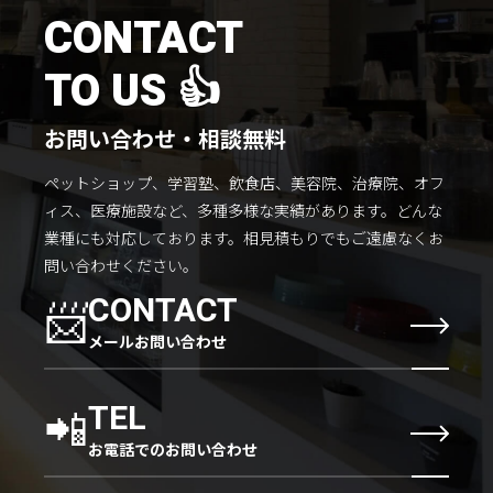
施工までの流れ
CONTACT
コラムを読む
TO US 👍
お客様のこえ
お問い合わせ・相談無料
ペットショップ、学習塾、飲食店、美容院、治療院、オフ
採用情報
会社概要
ィス、医療施設など、多種多様な実績があります。
どんな
業種にも対応しております。
相見積もりでもご遠慮なくお
問い合わせください。
📨
CONTACT
メールお問い合わせ
📲
TEL
お電話でのお問い合わせ