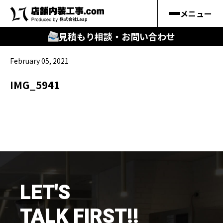
メニュー
見積もり相談・お問い合わせ
February 05, 2021
🔍
︎探す
IMG_5941
キーワードから
施工事例
料金シミュレーション
🔍
知る
LET'S
はじめての方
TALK FIRST!!
店舗内装工事.comの強み