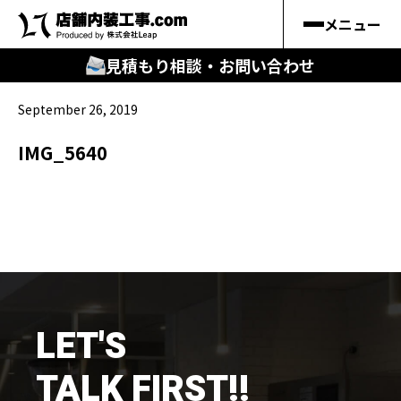
メニュー
見積もり相談・お問い合わせ
September 26, 2019
🔍
︎探す
IMG_5640
キーワードから
施工事例
料金シミュレーション
🔍
知る
LET'S
はじめての方
TALK FIRST!!
店舗内装工事.comの強み