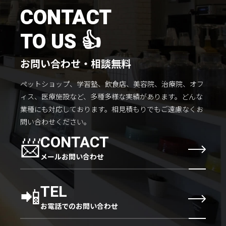
施工までの流れ
CONTACT
コラムを読む
TO US 👍
お客様のこえ
お問い合わせ・相談無料
ペットショップ、学習塾、飲食店、美容院、治療院、オフ
採用情報
会社概要
ィス、医療施設など、多種多様な実績があります。
どんな
業種にも対応しております。
相見積もりでもご遠慮なくお
問い合わせください。
📨
CONTACT
メールお問い合わせ
📲
TEL
お電話でのお問い合わせ