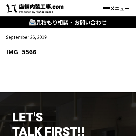
メニュー
見積もり相談・お問い合わせ
September 26, 2019
🔍
︎探す
IMG_5566
キーワードから
施工事例
料金シミュレーション
🔍
知る
LET'S
はじめての方
TALK FIRST!!
店舗内装工事.comの強み