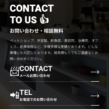
施工までの流れ
CONTACT
コラムを読む
TO US 👍
お客様のこえ
お問い合わせ・相談無料
ペットショップ、学習塾、飲食店、美容院、治療院、オフ
採用情報
会社概要
ィス、医療施設など、多種多様な実績があります。
どんな
業種にも対応しております。
相見積もりでもご遠慮なくお
問い合わせください。
📨
CONTACT
メールお問い合わせ
📲
TEL
お電話でのお問い合わせ