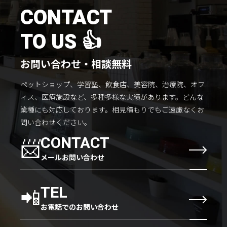
施工までの流れ
CONTACT
コラムを読む
TO US 👍
お客様のこえ
お問い合わせ・相談無料
ペットショップ、学習塾、飲食店、美容院、治療院、オフ
採用情報
会社概要
ィス、医療施設など、多種多様な実績があります。
どんな
業種にも対応しております。
相見積もりでもご遠慮なくお
問い合わせください。
📨
CONTACT
メールお問い合わせ
📲
TEL
お電話でのお問い合わせ