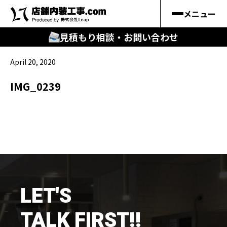
メニュー
見積もり相談・お問い合わせ
April 20, 2020
🔍
︎探す
IMG_0239
キーワードから
施工事例
料金シミュレーション
🔍
知る
LET'S
はじめての方
TALK FIRST!!
店舗内装工事.comの強み