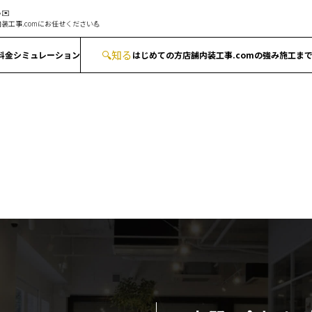
✉️
装工事.comにお任せください💪
🔍
知る
料金シミュレーション
はじめての方
店舗内装工事.comの強み
施工ま