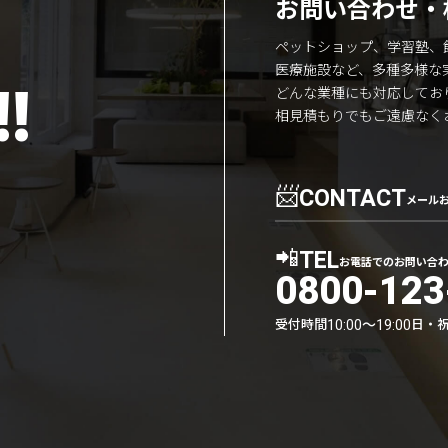
お問い合わせ・
ペットショップ、学習塾、
医療施設など、多種多様な
!
どんな業種にも対応してお
相見積もりでもご遠慮なく
📨
CONTACT
メール
📲
TEL
お電話でのお問い合
0800-123
受付時間
日・
10:00〜19:00