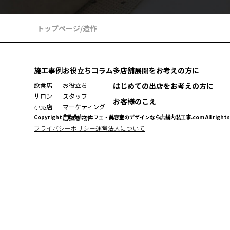
トップページ
/
造作
施工事例
お役立ちコラム
多店舗展開をお考えの方に
飲食店
お役立ち
はじめての出店をお考えの方に
サロン
スタッフ
お客様のこえ
小売店
マーケティング
Copyright ® 飲食店・カフェ・美容室のデザインなら店舗内装工事.com All rights r
居抜き物件
プライバシーポリシー
運営法人について