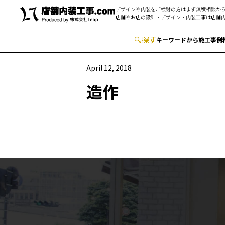
デザインや内装をご検討の方はまず無積相談から
店舗やお店の設計・デザイン・内装工事は
店舗内
🔍
︎探す
キーワードから
施工事例
April 12, 2018
造作