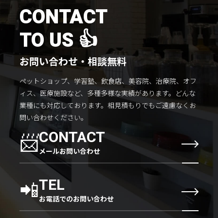
施工までの流れ
CONTACT
コラムを読む
TO US 👍
お客様のこえ
お問い合わせ・相談無料
ペットショップ、学習塾、飲食店、美容院、治療院、オフ
採用情報
会社概要
ィス、医療施設など、多種多様な実績があります。
どんな
業種にも対応しております。
相見積もりでもご遠慮なくお
問い合わせください。
📨
CONTACT
メールお問い合わせ
📲
TEL
お電話でのお問い合わせ