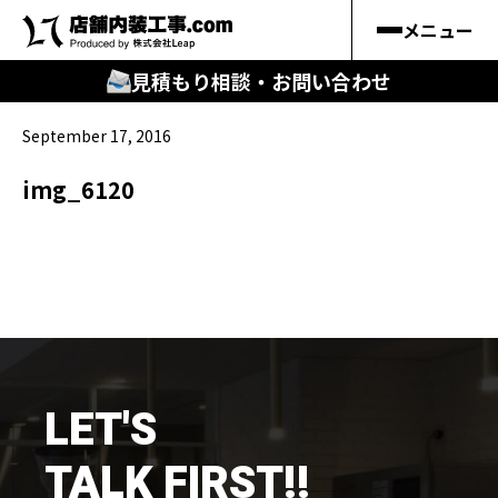
メニュー
見積もり相談・お問い合わせ
September 17, 2016
🔍
︎探す
img_6120
キーワードから
施工事例
料金シミュレーション
🔍
知る
LET'S
はじめての方
TALK FIRST!!
店舗内装工事.comの強み