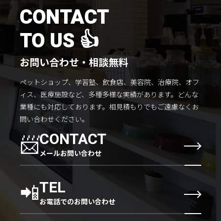
施工までの流れ
CONTACT
コラムを読む
TO US 👍
お客様のこえ
お問い合わせ・相談無料
ペットショップ、学習塾、飲食店、美容院、治療院、オフ
採用情報
会社概要
ィス、医療施設など、多種多様な実績があります。
どんな
業種にも対応しております。
相見積もりでもご遠慮なくお
問い合わせください。
📨
CONTACT
メールお問い合わせ
📲
TEL
お電話でのお問い合わせ