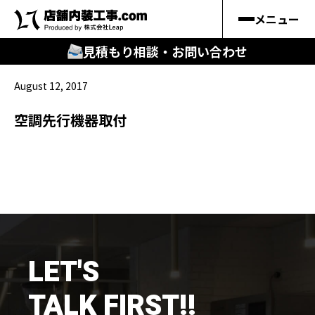
メニュー
見積もり相談・お問い合わせ
August 12, 2017
🔍
︎探す
空調先行機器取付
キーワードから
施工事例
料金シミュレーション
🔍
知る
LET'S
はじめての方
TALK FIRST!!
店舗内装工事.comの強み