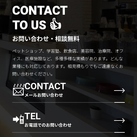
施工までの流れ
CONTACT
コラムを読む
TO US 👍
お客様のこえ
お問い合わせ・相談無料
ペットショップ、学習塾、飲食店、美容院、治療院、オフ
採用情報
会社概要
ィス、医療施設など、多種多様な実績があります。
どんな
業種にも対応しております。
相見積もりでもご遠慮なくお
問い合わせください。
📨
CONTACT
メールお問い合わせ
📲
TEL
お電話でのお問い合わせ