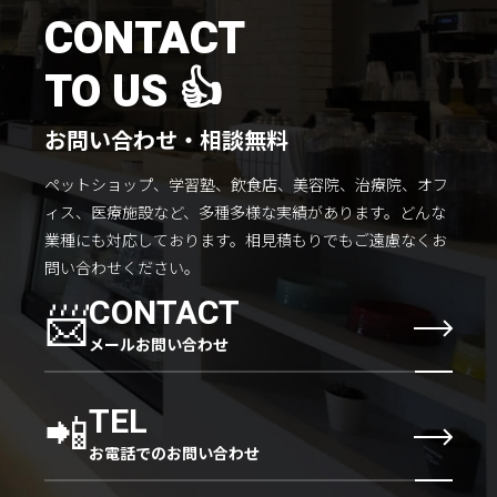
施工までの流れ
CONTACT
コラムを読む
TO US 👍
お客様のこえ
お問い合わせ・相談無料
ペットショップ、学習塾、飲食店、美容院、治療院、オフ
採用情報
会社概要
ィス、医療施設など、多種多様な実績があります。
どんな
業種にも対応しております。
相見積もりでもご遠慮なくお
問い合わせください。
📨
CONTACT
メールお問い合わせ
📲
TEL
お電話でのお問い合わせ