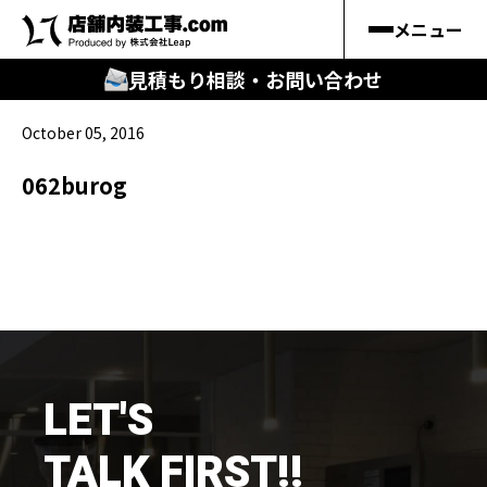
メニュー
見積もり相談・お問い合わせ
October 05, 2016
🔍
︎探す
062burog
キーワードから
施工事例
料金シミュレーション
🔍
知る
LET'S
はじめての方
TALK FIRST!!
店舗内装工事.comの強み