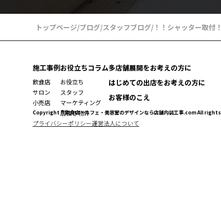
トップページ
/
ブログ
/
スタッフブログ
/
！！シャッター取付
施工事例
お役立ちコラム
多店舗展開をお考えの方に
飲食店
お役立ち
はじめての出店をお考えの方に
サロン
スタッフ
お客様のこえ
小売店
マーケティング
Copyright ® 飲食店・カフェ・美容室のデザインなら店舗内装工事.com All rights r
居抜き物件
プライバシーポリシー
運営法人について