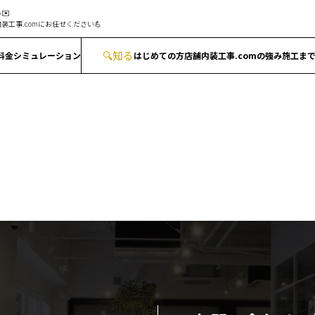
✉️
装工事.comにお任せください💪
🔍
知る
料金シミュレーション
はじめての方
店舗内装工事.comの強み
施工ま