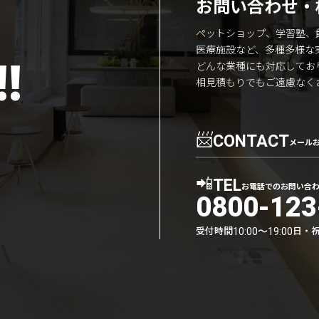
お問い合わせ・
ペットショップ、学習塾、
医療施設など、多種多様な
!
どんな業種にも対応してお
相見積もりでもご遠慮なく
📨
CONTACT
メール
📲
TEL
お電話でのお問い合
0800-123
受付時間
日・
10:00〜19:00