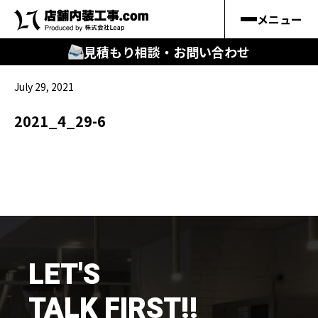
メニュー
見積もり相談・お問い合わせ
July 29, 2021
🔍
︎探す
2021_4_29-6
キーワードから
施工事例
料金シミュレーション
🔍
知る
LET'S
はじめての方
TALK FIRST!!
店舗内装工事.comの強み