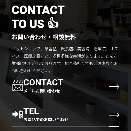
施工までの流れ
CONTACT
コラムを読む
TO US 👍
お客様のこえ
お問い合わせ・相談無料
ペットショップ、学習塾、飲食店、美容院、治療院、オフ
採用情報
会社概要
ィス、医療施設など、多種多様な実績があります。
どんな
業種にも対応しております。
相見積もりでもご遠慮なくお
問い合わせください。
📨
CONTACT
メールお問い合わせ
📲
TEL
お電話でのお問い合わせ