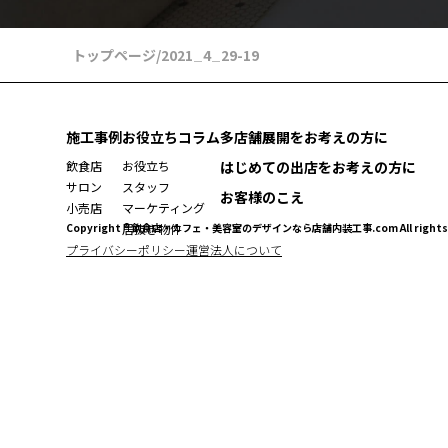
トップページ
/
2021_4_29-19
施工事例
お役立ちコラム
多店舗展開をお考えの方に
飲食店
お役立ち
はじめての出店をお考えの方に
サロン
スタッフ
お客様のこえ
小売店
マーケティング
Copyright ® 飲食店・カフェ・美容室のデザインなら店舗内装工事.com All rights r
居抜き物件
プライバシーポリシー
運営法人について