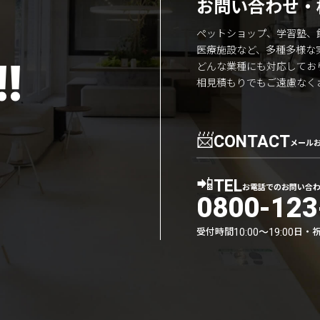
お問い合わせ・
ペットショップ、学習塾、
医療施設など、多種多様な
!
どんな業種にも対応してお
相見積もりでもご遠慮なく
📨
CONTACT
メール
📲
TEL
お電話でのお問い合
0800-123
受付時間
日・
10:00〜19:00