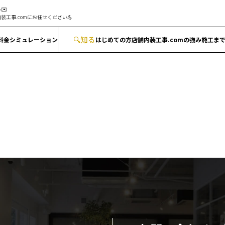
✉️
装工事.comにお任せください💪
🔍
知る
料金シミュレーション
はじめての方
店舗内装工事.comの強み
施工ま