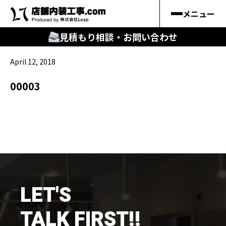
メニュー
見積もり相談・お問い合わせ
April 12, 2018
🔍
︎探す
00003
キーワードから
施工事例
料金シミュレーション
🔍
知る
LET'S
はじめての方
TALK FIRST!!
店舗内装工事.comの強み