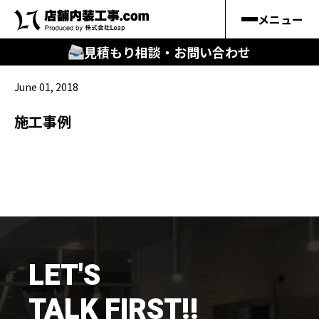
メニュー
見積もり相談・お問い合わせ
June 01, 2018
🔍
︎探す
施工事例
キーワードから
施工事例
料金シミュレーション
🔍
知る
LET'S
はじめての方
TALK FIRST!!
店舗内装工事.comの強み