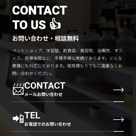
施工までの流れ
CONTACT
コラムを読む
TO US 👍
お客様のこえ
お問い合わせ・相談無料
ペットショップ、学習塾、飲食店、美容院、治療院、オフ
採用情報
会社概要
ィス、医療施設など、多種多様な実績があります。
どんな
業種にも対応しております。
相見積もりでもご遠慮なくお
問い合わせください。
📨
CONTACT
メールお問い合わせ
📲
TEL
お電話でのお問い合わせ