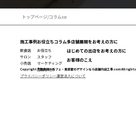
トップページ
/
コラムsp
施工事例
お役立ちコラム
多店舗展開をお考えの方に
飲食店
お役立ち
はじめての出店をお考えの方に
サロン
スタッフ
お客様のこえ
小売店
マーケティング
Copyright ® 飲食店・カフェ・美容室のデザインなら店舗内装工事.com All rights r
居抜き物件
プライバシーポリシー
運営法人について