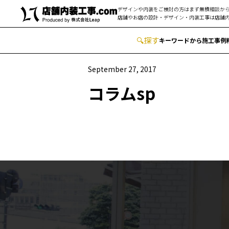
デザインや内装をご検討の方はまず無積相談から
店舗やお店の設計・デザイン・内装工事は
店舗内
🔍
︎探す
キーワードから
施工事例
September 27, 2017
コラムsp