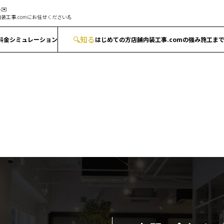
✉️
装工事.comにお任せください💪
🔍
知る
料金シミュレーション
はじめての方
店舗内装工事.comの強み
施工ま