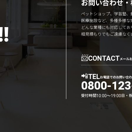
お問い合わせ・
ペットショップ、学習塾、
医療施設など、多種多様な
!
どんな業種にも対応してお
相見積もりでもご遠慮なく
📨
CONTACT
メール
📲
TEL
お電話でのお問い合
0800-123
受付時間
日・
10:00〜19:00