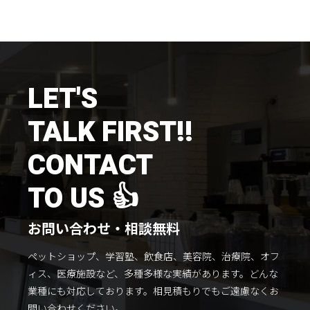
施工までの流れ
コラムを読む
お客様のこえ
LET'S
TALK FIRST!!
採用情報
会社概要
CONTACT
TO US 👍
お問い合わせ・相談無料
ペットショップ、学習塾、飲食店、美容院、治療院、オフ
ィス、医療施設など、多種多様な実績があります。
どんな
業種にも対応しております。
相見積もりでもご遠慮なくお
問い合わせください。