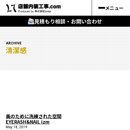
メニュー
見積もり相談・お問い合わせ
🔍
︎探す
ARCHIVE
清潔感
キーワードから
施工事例
料金シミュレーション
🔍
知る
はじめての方
美のために洗練された空間
EYERASH&NAIL izm
店舗内装工事.comの強み
May 18, 2019