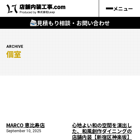
メニュー
見積もり相談・お問い合わせ
🔍
︎探す
ARCHIVE
個室
キーワードから
施工事例
料金シミュレーション
🔍
知る
はじめての方
MARCO 恵比寿店
心地よい和の空間を演出し
た、和風創作ダイニングの
September 10, 2025
店舗内装工事.comの強み
店舗内装【新宿区神楽坂】