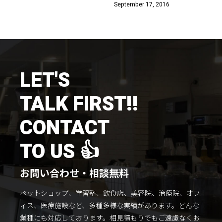
September 17, 2016
施工までの流れ
コラムを読む
お客様のこえ
LET'S
採用情報
会社概要
TALK FIRST!!
CONTACT
TO US 👍
お問い合わせ・相談無料
ペットショップ、学習塾、飲食店、美容院、治療院、オフ
ィス、医療施設など、多種多様な実績があります。
どんな
業種にも対応しております。
相見積もりでもご遠慮なくお