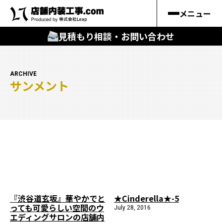
メニュー
見積もり相談・お問い合わせ
🔍
︎探す
ARCHIVE
サンメント
キーワードから
施工事例
料金シミュレーション
🔍
知る
はじめての方
『渋谷道玄坂』華やかでと
★Cinderella★-5
っても可愛らしい空間のウ
July 28, 2016
店舗内装工事.comの強み
エディングサロンの店舗内