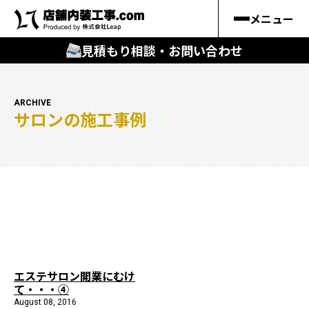
メニュー
見積もり相談・お問い合わせ
🔍
︎探す
ARCHIVE
サロンの施工事例
キーワードから
施工事例
料金シミュレーション
🔍
知る
はじめての方
エステサロン開業にむけ
て・・・④
店舗内装工事.comの強み
August 08, 2016