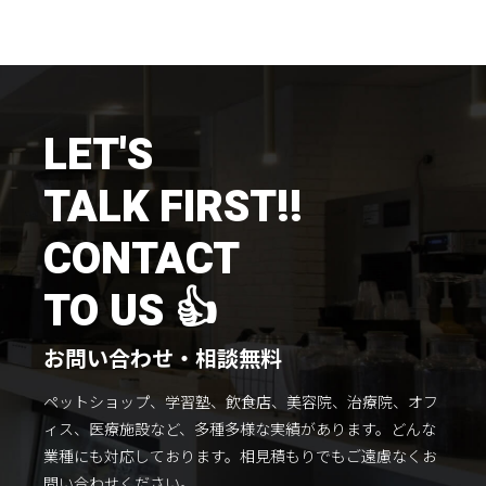
施工までの流れ
コラムを読む
お客様のこえ
LET'S
TALK FIRST!!
採用情報
会社概要
CONTACT
TO US 👍
お問い合わせ・相談無料
ペットショップ、学習塾、飲食店、美容院、治療院、オフ
ィス、医療施設など、多種多様な実績があります。
どんな
業種にも対応しております。
相見積もりでもご遠慮なくお
問い合わせください。