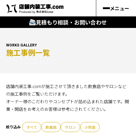
メニュー
見積もり相談・お問い合わせ
🔍
︎探す
WORKS GALLERY
施工事例一覧
キーワードから
施工事例
料金シミュレーション
店舗内装工事.comが施工させて頂きました飲食店やサロンなど
の施工事例をご覧いただけます。
オーナー様のこだわりやコンセプトが詰め込まれた店舗です。開
🔍
知る
業・開店をお考えのお客様は参考にされてください。
はじめての方
すべて
飲食店
サロン
小売店
店舗内装工事.comの強み