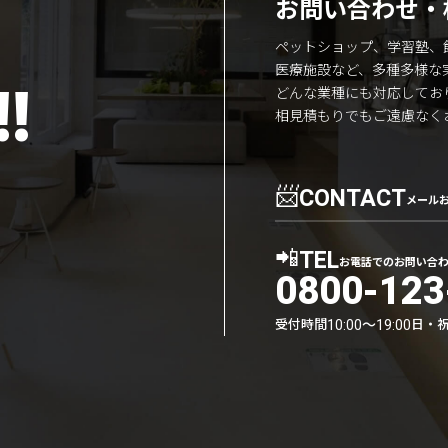
お問い合わせ・
ペットショップ、学習塾、
医療施設など、多種多様な
!
どんな業種にも対応してお
相見積もりでもご遠慮なく
📨
CONTACT
メール
📲
TEL
お電話でのお問い合
0800-123
受付時間
日・
10:00〜19:00