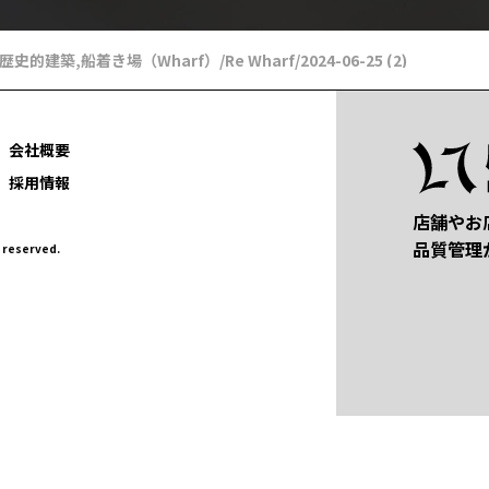
歴史的建築
,
船着き場（Wharf）
/
Re Wharf
/
2024-06-25 (2)
会社概要
採用情報
店舗やお
品質管理
eserved.