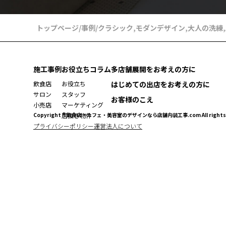
トップページ
/
事例
/
クラシック
,
モダンデザイン
,
大人の洗練
,
施工事例
お役立ちコラム
多店舗展開をお考えの方に
飲食店
お役立ち
はじめての出店をお考えの方に
サロン
スタッフ
お客様のこえ
小売店
マーケティング
Copyright ® 飲食店・カフェ・美容室のデザインなら店舗内装工事.com All rights r
居抜き物件
プライバシーポリシー
運営法人について