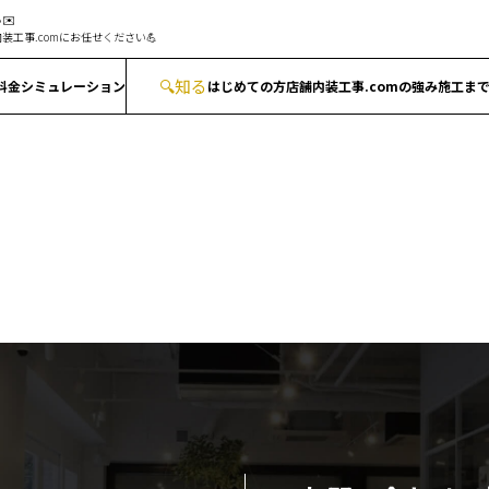
✉️
装工事.comにお任せください💪
🔍
知る
料金シミュレーション
はじめての方
店舗内装工事.comの強み
施工ま