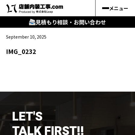
メニュー
見積もり相談・お問い合わせ
September 10, 2025
🔍
︎探す
IMG_0232
キーワードから
施工事例
料金シミュレーション
🔍
知る
LET'S
はじめての方
TALK FIRST!!
店舗内装工事.comの強み