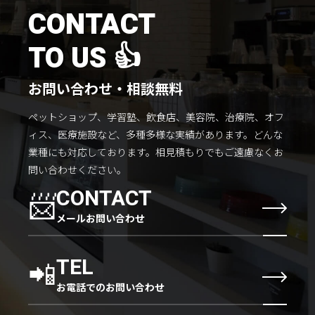
施工までの流れ
CONTACT
コラムを読む
TO US 👍
お客様のこえ
お問い合わせ・相談無料
ペットショップ、学習塾、飲食店、美容院、治療院、オフ
採用情報
会社概要
ィス、医療施設など、多種多様な実績があります。
どんな
業種にも対応しております。
相見積もりでもご遠慮なくお
問い合わせください。
📨
CONTACT
メールお問い合わせ
📲
TEL
お電話でのお問い合わせ