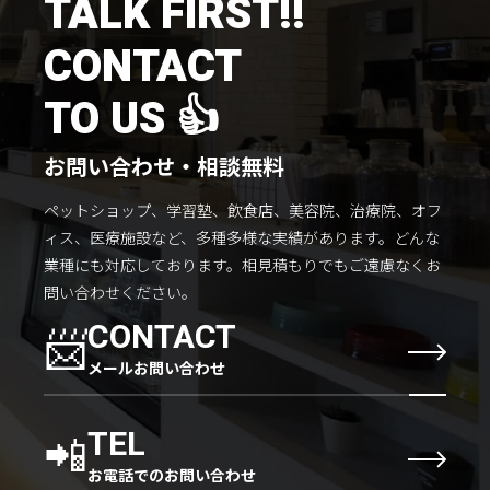
TALK FIRST!!
施工までの流れ
CONTACT
コラムを読む
お客様のこえ
TO US 👍
お問い合わせ・相談無料
採用情報
会社概要
ペットショップ、学習塾、飲食店、美容院、治療院、オフ
ィス、医療施設など、多種多様な実績があります。
どんな
業種にも対応しております。
相見積もりでもご遠慮なくお
問い合わせください。
📨
CONTACT
メールお問い合わせ
📲
TEL
お電話でのお問い合わせ