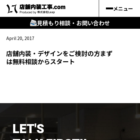
メニュー
見積もり相談・お問い合わせ
April 20, 2017
🔍
︎探す
店舗内装・デザインをご検討の方まず
キーワードから
は無料相談からスタート
施工事例
料金シミュレーション
🔍
知る
はじめての方
LET'S
店舗内装工事.comの強み